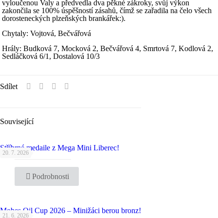
vyloučenou Valy a předvedla dva pěkné zákroky, svůj výkon
zakončila se 100% úspěšností zásahů, čímž se zařadila na čelo všech
dorosteneckých plzeňských brankářek:).
Chytaly: Vojtová, Bečvářová
Hrály: Budková 7, Mocková 2, Bečvářová 4, Smrtová 7, Kodlová 2,
Sedláčková 6/1, Dostalová 10/3
Sdílet
Související
Stříbrné medaile z Mega Mini Liberec!
20. 7. 2026
Podrobnosti
Mobes Oil Cup 2026 – Minižáci berou bronz!
21. 6. 2026