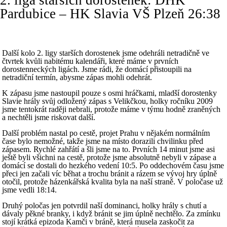
2. liga starších dorostenek: DHK
Pardubice – HK Slavia VŠ Plzeň 26:38
Další kolo 2. ligy starších dorostenek jsme odehráli netradičně ve
čtvrtek kvůli nabitému kalendáři, které máme v prvních
dorostenneckých ligách. Jsme rádi, že domácí přistoupili na
netradiční termín, abysme zápas mohli odehrát.
K zápasu jsme nastoupil pouze s osmi hráčkami, mladší dorostenky
Slavie hrály svůj odložený zápas s Velikčkou, holky ročníku 2009
jsme tentokrát raději nebrali, protože máme v týmu hodně zraněných
a nechtěli jsme riskovat další.
Další problém nastal po cestě, projet Prahu v nějakém normálním
čase bylo nemožné, takže jsme na místo dorazili chvilinku před
zápasem. Rychlé zahřátí a šli jsme na to. Prvních 14 minut jsme asi
ještě byli všichni na cestě, protože jsme absolutně nebyli v zápase a
domácí se dostali do hezkého vedení 10:5. Po oddechovém času jsme
přeci jen začali víc běhat a trochu bránit a rázem se vývoj hry úplně
otočil, protože házenkářská kvalita byla na naší straně. V poločase už
jsme vedli 18:14.
Druhý poločas jen potvrdil naší dominanci, holky hrály s chutí a
dávaly pěkné branky, i když bránit se jim úplně nechtělo. Za zmínku
stojí krátká epizoda Kamči v bráně, která musela zaskočit za