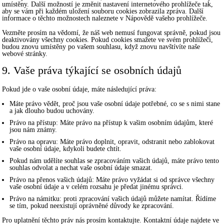
umístěny. Další možností je změnit nastavení internetového prohlížeče tak,
aby se vám při každém uložení souboru cookies zobrazila zpráva. Další
informace o těchto možnostech naleznete v Nápovědě vašeho prohlížeče.
Vezměte prosím na vědomí, že náš web nemusí fungovat správně, pokud jsou
deaktivovány všechny cookies. Pokud cookies smažete ve svém prohlížeči,
budou znovu umístěny po vašem souhlasu, když znovu navštívíte naše
webové stránky.
9. Vaše práva týkající se osobních údajů
Pokud jde o vaše osobní údaje, máte následující práva:
Máte právo vědět, proč jsou vaše osobní údaje potřebné, co se s nimi stane
a jak dlouho budou uchovány.
Právo na přístup: Máte právo na přístup k vašim osobním údajům, které
jsou nám známy.
Právo na opravu: Máte právo doplnit, opravit, odstranit nebo zablokovat
vaše osobní údaje, kdykoli budete chtít.
Pokud nám udělíte souhlas se zpracováním vašich údajů, máte právo tento
souhlas odvolat a nechat vaše osobní údaje smazat.
Právo na přenos vašich údajů: Máte právo vyžádat si od správce všechny
vaše osobní údaje a v celém rozsahu je předat jinému správci.
Právo na námitku: proti zpracování vašich údajů můžete namítat. Řídíme
se tím, pokud neexistují oprávněné důvody ke zpracování.
Pro uplatnění těchto práv nás prosím kontaktujte. Kontaktní údaje najdete ve