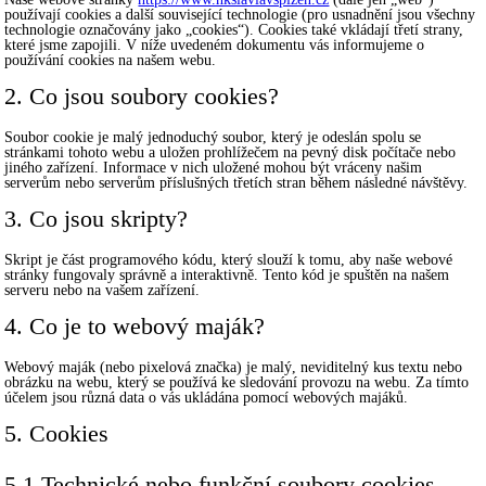
používají cookies a další související technologie (pro usnadnění jsou všechny
technologie označovány jako „cookies“). Cookies také vkládají třetí strany,
které jsme zapojili. V níže uvedeném dokumentu vás informujeme o
používání cookies na našem webu.
2. Co jsou soubory cookies?
Soubor cookie je malý jednoduchý soubor, který je odeslán spolu se
stránkami tohoto webu a uložen prohlížečem na pevný disk počítače nebo
jiného zařízení. Informace v nich uložené mohou být vráceny našim
serverům nebo serverům příslušných třetích stran během následné návštěvy.
3. Co jsou skripty?
Skript je část programového kódu, který slouží k tomu, aby naše webové
stránky fungovaly správně a interaktivně. Tento kód je spuštěn na našem
serveru nebo na vašem zařízení.
4. Co je to webový maják?
Webový maják (nebo pixelová značka) je malý, neviditelný kus textu nebo
obrázku na webu, který se používá ke sledování provozu na webu. Za tímto
účelem jsou různá data o vás ukládána pomocí webových majáků.
5. Cookies
5.1 Technické nebo funkční soubory cookies