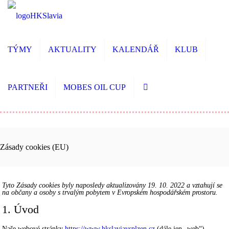
TÝMY
AKTUALITY
KALENDÁŘ
KLUB
PARTNEŘI
MOBES OIL CUP
Zásady cookies (EU)
Tyto Zásady cookies byly naposledy aktualizovány 19. 10. 2022 a vztahují se
na občany a osoby s trvalým pobytem v Evropském hospodářském prostoru.
1. Úvod
Naše webové stránky
https://www.hkslaviavsplzen.cz
(dále jen „web“)