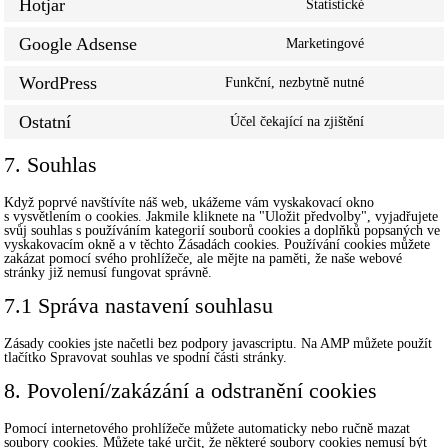
Hotjar
Statistické
Consent
google-
to
analytics
service
Google Adsense
Marketingové
Consent
hotjar
to
service
WordPress
Funkční, nezbytně nutné
Consent
google-
to
adsense
service
Ostatní
Účel čekající na zjištění
Consent
wordpress
to
service
7. Souhlas
ostatní
Když poprvé navštívíte náš web, ukážeme vám vyskakovací okno
s vysvětlením o cookies. Jakmile kliknete na "Uložit předvolby", vyjadřujete
svůj souhlas s používáním kategorií souborů cookies a doplňků popsaných ve
vyskakovacím okně a v těchto Zásadách cookies. Používání cookies můžete
zakázat pomocí svého prohlížeče, ale mějte na paměti, že naše webové
stránky již nemusí fungovat správně.
7.1 Správa nastavení souhlasu
Zásady cookies jste načetli bez podpory javascriptu. Na AMP můžete použít
tlačítko Spravovat souhlas ve spodní části stránky.
8. Povolení/zakázání a odstranění cookies
Pomocí internetového prohlížeče můžete automaticky nebo ručně mazat
soubory cookies. Můžete také určit, že některé soubory cookies nemusí být