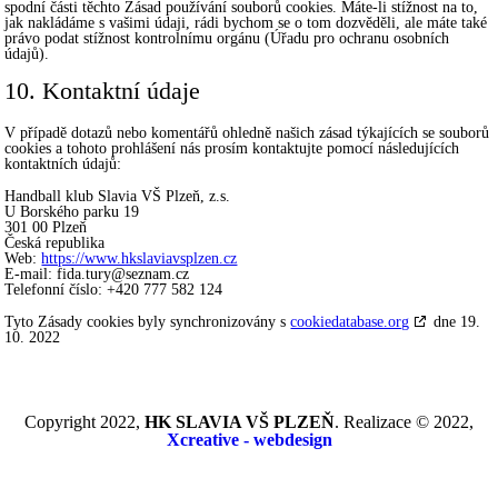
spodní části těchto Zásad používání souborů cookies. Máte-li stížnost na to,
jak nakládáme s vašimi údaji, rádi bychom se o tom dozvěděli, ale máte také
právo podat stížnost kontrolnímu orgánu (Úřadu pro ochranu osobních
údajů).
10. Kontaktní údaje
V případě dotazů nebo komentářů ohledně našich zásad týkajících se souborů
cookies a tohoto prohlášení nás prosím kontaktujte pomocí následujících
kontaktních údajů:
Handball klub Slavia VŠ Plzeň, z.s.
U Borského parku 19
301 00 Plzeň
Česká republika
Web:
https://www.hkslaviavsplzen.cz
E-mail:
fida.tury@
seznam.cz
Telefonní číslo: +420 777 582 124
Tyto Zásady cookies byly synchronizovány s
cookiedatabase.org
dne 19.
10. 2022
Copyright 2022,
HK SLAVIA VŠ PLZEŇ
. Realizace © 2022,
Xcreative - webdesign