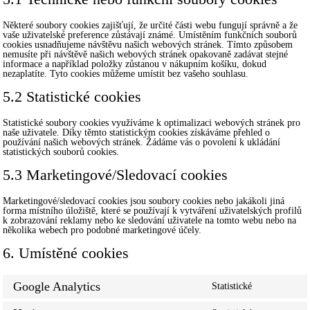
Některé soubory cookies zajišťují, že určité části webu fungují správně a že
vaše uživatelské preference zůstávají známé. Umístěním funkčních souborů
cookies usnadňujeme návštěvu našich webových stránek. Tímto způsobem
nemusíte při návštěvě našich webových stránek opakovaně zadávat stejné
informace a například položky zůstanou v nákupním košíku, dokud
nezaplatíte. Tyto cookies můžeme umístit bez vašeho souhlasu.
5.2 Statistické cookies
Statistické soubory cookies využíváme k optimalizaci webových stránek pro
naše uživatele. Díky těmto statistickým cookies získáváme přehled o
používání našich webových stránek. Žádáme vás o povolení k ukládání
statistických souborů cookies.
5.3 Marketingové/Sledovací cookies
Marketingové/sledovací cookies jsou soubory cookies nebo jakákoli jiná
forma místního úložiště, které se používají k vytváření uživatelských profilů
k zobrazování reklamy nebo ke sledování uživatele na tomto webu nebo na
několika webech pro podobné marketingové účely.
6. Umístěné cookies
Google Analytics
Statistické
Consent
to
service