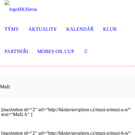
TÝMY
AKTUALITY
KALENDÁŘ
KLUB
PARTNEŘI
MOBES OIL CUP
Muži
[maxbutton id=“2″ url=“http://hkslaviavsplzen.cz/muzi-n/muzi-a-n/“
text=“Muži A“ ]
[maxbutton id=“2″ url=“http://hkslaviavsplzen.cz/muzi-n/muzi-b-n/“