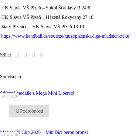
HK Slavia VŠ Plzeň – Sokol Šťáhlavy B 24:6
HK Slavia VŠ Plzeň – Házená Rokycany 27:18
Starý Plzenec – HK Slavia VŠ Plzeň 13:19
https://www.handball.cz/souteze/muzi/plzenska-liga-mladsich-zaku
Sdílet
Související
Stříbrné medaile z Mega Mini Liberec!
20. 7. 2026
Podrobnosti
Mobes Oil Cup 2026 – Minižáci berou bronz!
21. 6. 2026