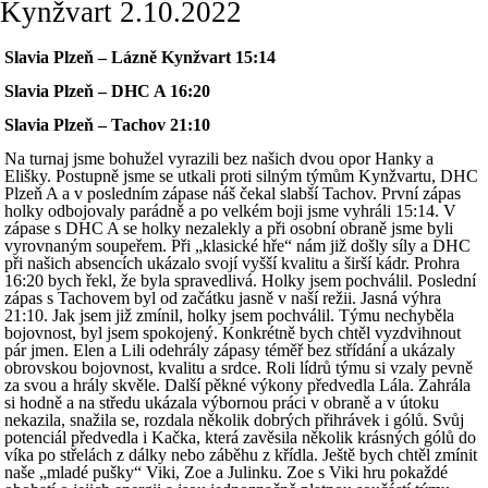
Kynžvart 2.10.2022
Slavia Plzeň – Lázně Kynžvart 15:14
Slavia Plzeň – DHC A 16:20
Slavia Plzeň – Tachov 21:10
Na turnaj jsme bohužel vyrazili bez našich dvou opor Hanky a
Elišky. Postupně jsme se utkali proti silným týmům Kynžvartu, DHC
Plzeň A a v posledním zápase náš čekal slabší Tachov. První zápas
holky odbojovaly parádně a po velkém boji jsme vyhráli 15:14. V
zápase s DHC A se holky nezalekly a při osobní obraně jsme byli
vyrovnaným soupeřem. Při „klasické hře“ nám již došly síly a DHC
při našich absencích ukázalo svojí vyšší kvalitu a širší kádr. Prohra
16:20 bych řekl, že byla spravedlivá. Holky jsem pochválil. Poslední
zápas s Tachovem byl od začátku jasně v naší režii. Jasná výhra
21:10. Jak jsem již zmínil, holky jsem pochválil. Týmu nechyběla
bojovnost, byl jsem spokojený. Konkrétně bych chtěl vyzdvihnout
pár jmen. Elen a Lili odehrály zápasy téměř bez střídání a ukázaly
obrovskou bojovnost, kvalitu a srdce. Roli lídrů týmu si vzaly pevně
za svou a hrály skvěle. Další pěkné výkony předvedla Lála. Zahrála
si hodně a na středu ukázala výbornou práci v obraně a v útoku
nekazila, snažila se, rozdala několik dobrých přihrávek i gólů. Svůj
potenciál předvedla i Kačka, která zavěsila několik krásných gólů do
víka po střelách z dálky nebo záběhu z křídla. Ještě bych chtěl zmínit
naše „mladé pušky“ Viki, Zoe a Julinku. Zoe s Viki hru pokaždé