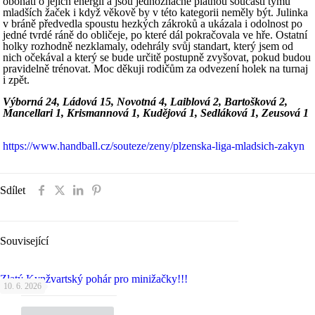
obohatí o jejich energii a jsou jednoznačně platnou součástí týmu
mladších žaček i když věkově by v této kategorii neměly být. Julinka
v bráně předvedla spoustu hezkých zákroků a ukázala i odolnost po
jedné tvrdé ráně do obličeje, po které dál pokračovala ve hře. Ostatní
holky rozhodně nezklamaly, odehrály svůj standart, který jsem od
nich očekával a který se bude určitě postupně zvyšovat, pokud budou
pravidelně trénovat. Moc děkuji rodičům za odvezení holek na turnaj
i zpět.
Výborná 24, Ládová 15, Novotná 4, Laiblová 2, Bartošková 2,
Mancellari 1, Krismannová 1, Kudějová 1, Sedláková 1, Zeusová 1
https://www.handball.cz/souteze/zeny/plzenska-liga-mladsich-zakyn
Sdílet
Související
Zlatý Kynžvartský pohár pro minižačky!!!
10. 6. 2026