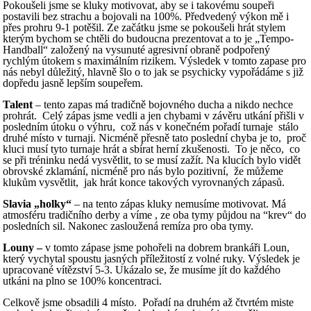
Pokoušeli jsme se kluky motivovat, aby se i takovému soupeři
postavili bez strachu a bojovali na 100%. Předvedený výkon mě i
přes prohru 9-1 potěšil. Ze začátku jsme se pokoušeli hrát stylem
kterým bychom se chtěli do budoucna prezentovat a to je „Tempo-
Handball“ založený na vysunuté agresivní obraně podpořený
rychlým útokem s maximálním rizikem. Výsledek v tomto zapase pro
nás nebyl důležitý, hlavně šlo o to jak se psychicky vypořádáme s již
dopředu jasně lepším soupeřem.
Talent
– tento zapas má tradičně bojovného ducha a nikdo nechce
prohrát. Celý zápas jsme vedli a jen chybami v závěru utkání přišli v
posledním útoku o výhru, což nás v konečném pořadí turnaje stálo
druhé místo v turnaji. Nicméně přesně tato poslední chyba je to, proč
kluci musí tyto turnaje hrát a sbírat herní zkušenosti. To je něco, co
se při tréninku nedá vysvětlit, to se musí zažít. Na klucích bylo vidět
obrovské zklamání, nicméně pro nás bylo pozitivní, že můžeme
klukům vysvětlit, jak hrát konce takových vyrovnaných zápasů.
Slavia „holky“
– na tento zápas kluky nemusíme motivovat. Má
atmosféru tradičního derby a víme , ze oba tymy půjdou na “krev“ do
posledních sil. Nakonec zasloužená remíza pro oba tymy.
Louny –
v tomto zápase jsme pohořeli na dobrem brankáři Loun,
který vychytal spoustu jasných příležitostí z volné ruky. Výsledek je
upracované vítězství 5-3. Ukázalo se, že musíme jít do každého
utkáni na plno se 100% koncentraci.
Celkově jsme obsadili 4 místo. Pořadí na druhém až čtvrtém miste