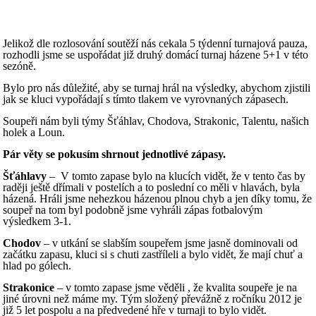
Jelikož dle rozlosování soutěží nás cekala 5 týdenní turnajová pauza,
rozhodli jsme se uspořádat již druhý domácí turnaj házene 5+1 v této
sezóně.
Bylo pro nás důležité, aby se turnaj hrál na výsledky, abychom zjistili
jak se kluci vypořádají s tímto tlakem ve vyrovnaných zápasech.
Soupeři nám byli týmy Šťáhlav, Chodova, Strakonic, Talentu, našich
holek a Loun.
Pár věty se pokusím shrnout jednotlivé zápasy.
Šťáhlavy
– V tomto zapase bylo na klucích vidět, že v tento čas by
raději ještě dřímali v postelích a to poslední co měli v hlavách, byla
házená. Hráli jsme nehezkou házenou plnou chyb a jen díky tomu, že
soupeř na tom byl podobně jsme vyhráli zápas fotbalovým
výsledkem 3-1.
Chodov
– v utkání se slabším soupeřem jsme jasně dominovali od
začátku zapasu, kluci si s chuti zastříleli a bylo vidět, že mají chuť a
hlad po gólech.
Strakonice
– v tomto zapase jsme věděli , že kvalita soupeře je na
jiné úrovni než máme my. Tým složený převážně z ročníku 2012 je
již 5 let pospolu a na předvedené hře v turnaji to bylo vidět.