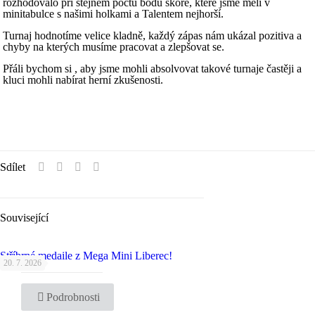
rozhodovalo při stejném počtu bodu skóre, které jsme měli v
minitabulce s našimi holkami a Talentem nejhorší.
Turnaj hodnotíme velice kladně, každý zápas nám ukázal pozitiva a
chyby na kterých musíme pracovat a zlepšovat se.
Přáli bychom si , aby jsme mohli absolvovat takové turnaje častěji a
kluci mohli nabírat herní zkušenosti.
Sdílet
Související
Stříbrné medaile z Mega Mini Liberec!
20. 7. 2026
Podrobnosti