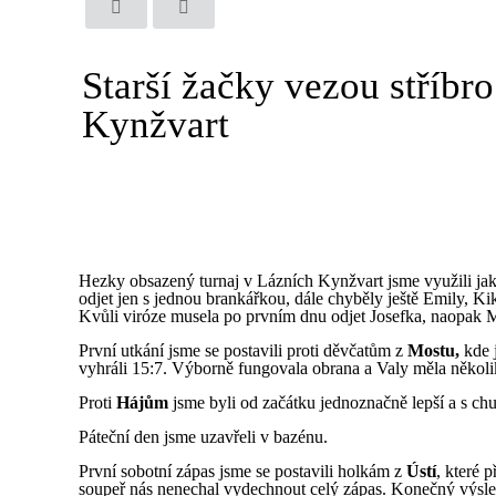
Starší žačky vezou stříbro
Kynžvart
Hezky obsazený turnaj v Lázních Kynžvart jsme využili jak
odjet jen s jednou brankářkou, dále chyběly ještě Emily, Ki
Kvůli viróze musela po prvním dnu odjet Josefka, naopak M
První utkání jsme se postavili proti děvčatům z
Mostu,
kde 
vyhráli 15:7. Výborně fungovala obrana a Valy měla někol
Proti
Hájům
jsme byli od začátku jednoznačně lepší a s chut
Páteční den jsme uzavřeli v bazénu.
První sobotní zápas jsme se postavili holkám z
Ústí
, které 
soupeř nás nenechal vydechnout celý zápas. Konečný výsle