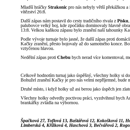
Mladší hráčky
Strakonic
pro nás nebyly větší překážkou a 
vítězství 26:8.
Další zápas nám postavil do cesty tradičního rivala z
Písku
palubovce velký boj, kde zpočátku dominovaly hlavně obran
13:8. Velkou kaňkou zápasu bylo zranění naší tahounky Kač
Podle vývoje turnaje bylo jasné, že další zápas proti domá
Kačky zranění, přesto bojovaly až do samotného konce. Bohu
vztyčenou hlavou.
Nedělní zápas proti
Chebu
bych nerad více komentoval, moc
Celkově hodnotím turnaj jako úspěšný, všechny holky si dos
Bohužel zranění Kačky je pro nás velmi nepříjemné, bude nám
Druhé místo, i když holky už asi berou jako úspěch jen zlato
Všechny holky odvedly poctivou práci, vyzdvihnul bych Ane
brankářky zvládla na výbornou.
Špačková 27, Toflová 13, Baštářová 12, Kokošková 11, H
Limberská 4, Křížková 4, Haschová 3, Bečvářová 2, Rogo