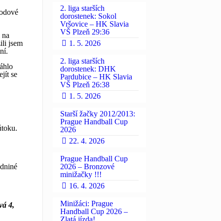
2. liga starších
hodové
dorostenek: Sokol
Vršovice – HK Slavia
VŠ Plzeň 29:36
l na
ili jsem
1. 5. 2026
ní.
2. liga starších
sáhlo
dorostenek: DHK
jít se
Pardubice – HK Slavia
VŠ Plzeň 26:38
1. 5. 2026
Starší žačky 2012/2013:
Prague Handball Cup
útoku.
2026
22. 4. 2026
Prague Handball Cup
edniné
2026 – Bronzové
minižačky !!!
16. 4. 2026
Minižáci: Prague
vá 4,
Handball Cup 2026 –
Zlatá jízda!