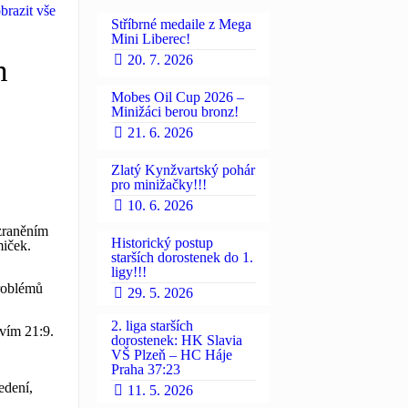
brazit vše
Stříbrné medaile z Mega
Mini Liberec!
20. 7. 2026
h
Mobes Oil Cup 2026 –
Minižáci berou bronz!
21. 6. 2026
Zlatý Kynžvartský pohár
pro minižačky!!!
10. 6. 2026
 zraněním
Historický postup
miček.
starších dorostenek do 1.
ligy!!!
problémů
29. 5. 2026
2. liga starších
tvím 21:9.
dorostenek: HK Slavia
VŠ Plzeň – HC Háje
Praha 37:23
edení,
11. 5. 2026