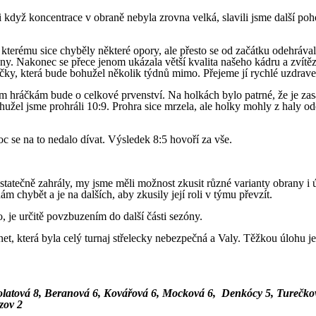
i když koncentrace v obraně nebyla zrovna velká, slavili jsme další po
, kterému sice chyběly některé opory, ale přesto se od začátku odehráva
y. Nakonec se přece jenom ukázala větší kvalita našeho kádru a zvítěz
ky, která bude bohužel několik týdnů mimo. Přejeme jí rychlé uzdrave
cím hráčkám bude o celkové prvenství. Na holkách bylo patrné, že je za
žel jsme prohráli 10:9. Prohra sice mrzela, ale holky mohly z haly ode
 se na to nedalo dívat. Výsledek 8:5 hovoří za vše.
tatečně zahrály, my jsme měli možnost zkusit různé varianty obrany i 
 chybět a je na dalších, aby zkusily její roli v týmu převzít.
, je určitě povzbuzením do další části sezóny.
t, která byla celý turnaj střelecky nebezpečná a Valy. Těžkou úlohu j
olatová 8, Beranová 6, Kovářová 6, Mocková 6, Denkócy 5, Turečko
zov 2