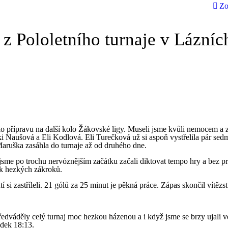
Zo
 z Pololetního turnaje v Lázníc
o přípravu na další kolo Žákovské ligy. Museli jsme kvůli nemocem a
ki Naušová a Eli Kodlová. Eli Turečková už si aspoň vystřelila pár sed
aruška zasáhla do turnaje až od druhého dne.
jsme po trochu nervóznějším začátku začali diktovat tempo hry a bez 
ik hezkých zákroků.
í si zastříleli. 21 gólů za 25 minut je pěkná práce. Zápas skončil vítězs
předváděly celý turnaj moc hezkou házenou a i když jsme se brzy ujali v
dek 18:13.