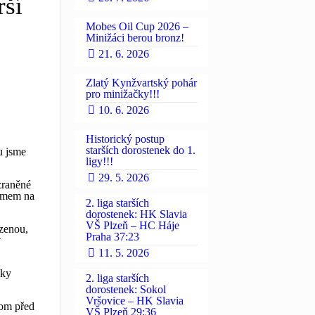
rší
Mobes Oil Cup 2026 –
Minižáci berou bronz!
21. 6. 2026
Zlatý Kynžvartský pohár
pro minižačky!!!
10. 6. 2026
Historický postup
starších dorostenek do 1.
u jsme
ligy!!!
29. 5. 2026
zraněné
týmem na
2. liga starších
dorostenek: HK Slavia
VŠ Plzeň – HC Háje
ázenou,
Praha 37:23
v
11. 5. 2026
lky
2. liga starších
dorostenek: Sokol
Vršovice – HK Slavia
tom před
VŠ Plzeň 29:36