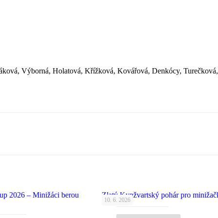
áková, Výborná, Holatová, Křížková, Kovářová, Denkócy, Turečková
up 2026 – Minižáci berou
Zlatý Kynžvartský pohár pro minižač
10. 6. 2026