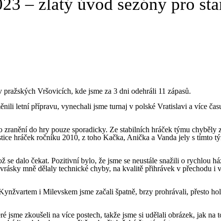
23 – zlatý úvod sezóny pro sta
j v pražských Vršovicích, kde jsme za 3 dni odehráli 11 zápasů.
ili letní přípravu, vynechali jsme turnaj v polské Vratislavi a více čas
po zranění do hry pouze sporadicky. Ze stabilních hráček týmu chyběly 
estice hráček ročníku 2010, z toho Kačka, Anička a Vanda jely s tímto 
ž se dalo čekat. Pozitivní bylo, že jsme se neustále snažili o rychlou h
 vrásky mně dělaly technické chyby, na kvalitě přihrávek v přechodu i 
Kynžvartem i Milevskem jsme začali špatně, brzy prohrávali, přesto ho
é jsme zkoušeli na více postech, takže jsme si udělali obrázek, jak na 