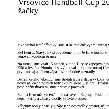
Vršovice Handball Cup 20
žačky
Jako vrchol letní přípravy jsme si už tradičně vybrali turna
Byl jsem zvědavý, jak si povedeme, protože jsme trochu změn
věnovali kondiční stránce.
Na turnaj jsme vzali 15 hráček, z toho Tury se zapojovala 
Kiki a Josefka. Nominaci si vybojovala pro tento turnaj i š
první turnaj a během zápasů se rozhodně neztratily.
Během celého víkendu jsme střídali lepší a slabší výkony, co
holky na všech postech byly aktivní, nebály se hrát. Trošku
postupném útoku musíme neustále pracovat.
Radost jsem měl z mentálního nastavení. Zápasy s Pískem, 
nepanikařily a zápasy otočily ve svůj prospěch.
Všechny holky dostaly v zápasech dostatečný prostor, někter