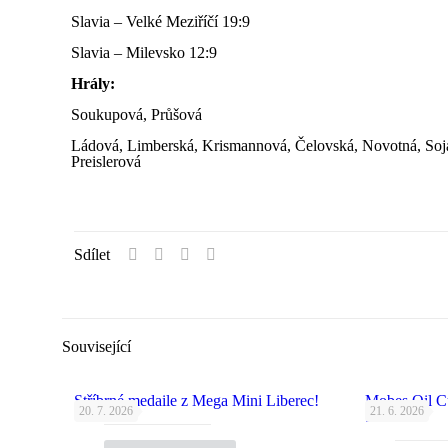
Slavia – Velké Meziříčí 19:9
Slavia – Milevsko 12:9
Hrály:
Soukupová, Průšová
Ládová, Limberská, Krismannová, Čelovská, Novotná, Soj
Preislerová
Sdílet
Související
Stříbrné medaile z Mega Mini Liberec!
Mobes Oil C
20. 7. 2026
21. 6. 2026
bronz!