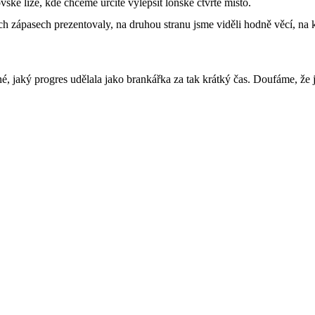
ké lize, kde chceme určitě vylepšit loňské čtvrté místo.
ch zápasech prezentovaly, na druhou stranu jsme viděli hodně věcí, na 
, jaký progres udělala jako brankářka za tak krátký čas. Doufáme, že j