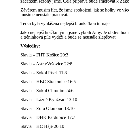
začátkem sezóny jsme. Celá příprava bude směřovat k Žákovs
Závěrem musím říct, že jsme spokojení, jak se holky ve vše
musíme neustále pracovat.
Terka byla vyhlášena nejlepší brankařkou turnaje.
Jako nejlepší hráčku týmu jsme vybrali Amy. Je obdivuhodné
a tréninková píle vydrží a bude se neustále zlepšovat.
Výsledky:
Slavia – FHT Košice 20:3
Slavia – Astra/Vršovice 22:8
Slavia – Sokol Písek 11:8
Slavia – HBC Strakonice 16:5
Slavia – Sokol Chrudim 24:6
Slavia – Lázně Kynžvart 13:10
Slavia – Zora Olomouc 13:10
Slavia – DHK Pardubice 17:7
Slavia – HC Háje 20:10