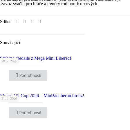
závoz svačin pro hráče a trenéry rodinou Kurcových.
Sdílet
Související
Stříbrné medaile z Mega Mini Liberec!
20. 7. 2026
Podrobnosti
Mobes Oil Cup 2026 – Minižáci berou bronz!
21. 6. 2026
Podrobnosti