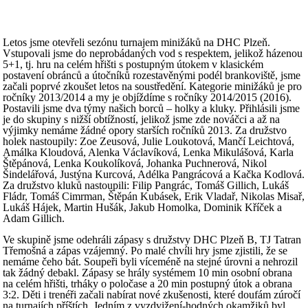
Letos jsme otevřeli sezónu turnajem minižáků na DHC Plzeň.
Vstupovali jsme do neprobádaných vod s respektem, jelikož házenou
5+1, tj. hru na celém hřišti s postupným útokem v klasickém
postavení obránců a útočníků rozestavěnými podél brankoviště, jsme
začali poprvé zkoušet letos na soustředění. Kategorie minižáků je pro
ročníky 2013/2014 a my je objíždíme s ročníky 2014/2015 (2016).
Postavili jsme dva týmy našich borců – holky a kluky. Přihlásili jsme
je do skupiny s nižší obtížností, jelikož jsme zde nováčci a až na
výjimky nemáme žádné opory starších ročníků 2013. Za družstvo
holek nastoupily: Zoe Zeusová, Julie Loukotová, Mančí Leichtová,
Amálka Kloudová, Alenka Václavíková, Lenka Mikulášová, Karla
Štěpánová, Lenka Koukolíková, Johanka Puchnerová, Nikol
Šindelářová, Justýna Kurcová, Adélka Pangrácová a Kačka Kodlová.
Za družstvo kluků nastoupili: Filip Pangrác, Tomáš Gillich, Lukáš
Fládr, Tomáš Cimrman, Štěpán Kubásek, Erik Vladař, Nikolas Misař,
Lukáš Hájek, Martin Hušák, Jakub Homolka, Dominik Kříček a
Adam Gillich.
Ve skupině jsme odehráli zápasy s družstvy DHC Plzeň B, TJ Tatran
Třemošná a zápas vzájemný. Po malé chvíli hry jsme zjistili, že se
nemáme čeho bát. Soupeři byli víceméně na stejné úrovni a nehrozil
tak žádný debakl. Zápasy se hrály systémem 10 min osobní obrana
na celém hřišti, trháky o poločase a 20 min postupný útok a obrana
3:2. Děti i trenéři začali nabírat nové zkušenosti, které doufám zúročí
na turnajích příštích. Jedním z vyzdvižení-hodných okamžiků byl