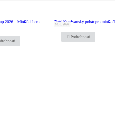
up 2026 – Minižáci berou
Zlatý Kynžvartský pohár pro minižač
10. 6. 2026
Podrobnosti
drobnosti