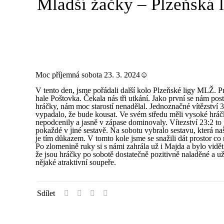
Mladší žačky – Plzeňská l
Moc příjemná sobota 23. 3. 2024☺
V tento den, jsme pořádali další kolo Plzeňské ligy MLŽ. P
hale Poštovka. Čekala nás tři utkání. Jako první se nám p
hráčky, nám moc starostí nenadělal. Jednoznačné vítězstv
vypadalo, že bude kousat. Ve svém středu měli vysoké hráčk
nepodcenily a jasně v zápase dominovaly. Vítezství 23:2 to j
pokaždé v jiné sestavě. Na sobotu vybralo sestavu, která 
je tím důkazem. V tomto kole jsme se snažili dát prostor co 
Po zlomenině ruky si s námi zahrála už i Majda a bylo vidě
že jsou hráčky po sobotě dostatečně pozitivně naladěné a už 
nějaké atraktivní soupeře.
Sdílet