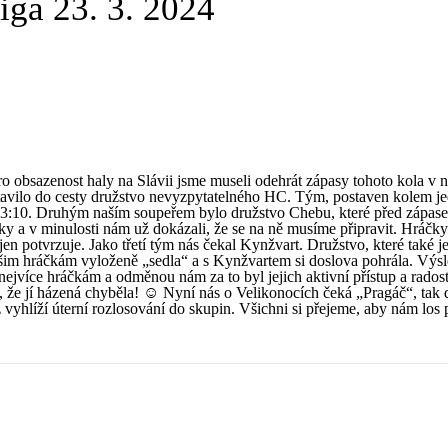
iga 23. 3. 2024
ro obsazenost haly na Slávii jsme museli odehrát zápasy tohoto kola v 
ostavilo do cesty družstvo nevyzpytatelného HC. Tým, postaven kolem j
í 33:10. Druhým naším soupeřem bylo družstvo Chebu, které před zápas
y a v minulosti nám už dokázali, že se na ně musíme připravit. Hráčk
en potvrzuje. Jako třetí tým nás čekal Kynžvart. Družstvo, které také j
našim hráčkám vyloženě „sedla“ a s Kynžvartem si doslova pohrála. Výs
nejvíce hráčkám a odměnou nám za to byl jejich aktivní přístup a radost
t, že jí házená chyběla! ☺ Nyní nás o Velikonocích čeká „Pragáč“, tak
vyhlíží úterní rozlosování do skupin. Všichni si přejeme, aby nám los p