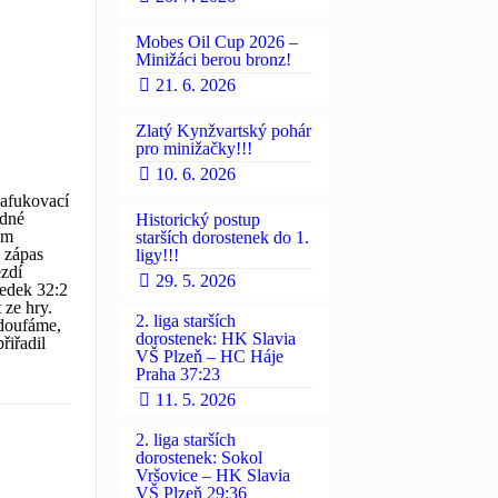
Mobes Oil Cup 2026 –
Minižáci berou bronz!
21. 6. 2026
Zlatý Kynžvartský pohár
pro minižačky!!!
10. 6. 2026
nafukovací
edné
Historický postup
em
starších dorostenek do 1.
y zápas
ligy!!!
ezdí
29. 5. 2026
ledek 32:2
 ze hry.
2. liga starších
 doufáme,
dorostenek: HK Slavia
řiřadil
VŠ Plzeň – HC Háje
Praha 37:23
11. 5. 2026
2. liga starších
dorostenek: Sokol
Vršovice – HK Slavia
VŠ Plzeň 29:36