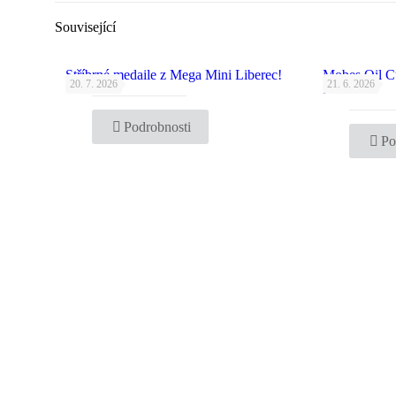
Související
Stříbrné medaile z Mega Mini Liberec!
Mobes Oil C
20. 7. 2026
21. 6. 2026
bronz!
Podrobnosti
Po