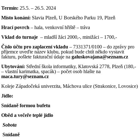
Termín:
25.5. – 26.5. 2024
Místo konání:
Slavia Plzeň, U Borského Parku 19, Plzeň
Hrací povrch
– hala, venkovní hřiště – tráva
Vklad do turnaje
– mladší žáci 2000,-, minižáci – 1700,-
Číslo účtu pro zaplacení vkladu
– 7331371/0100 – do zprávy pro
příjemce uveďte název klubu, pokud bude chtít někdo vystavit
fakturu, pošlete fakturační údaje na
galuskovajana@seznam.cz
Ubytování:
Střední škola informatiky, Klatovská 2778, Plzeň (180,-
– vlastní karimatka, spacák) – počet osob hlašte na
maca.tury@seznam.cz
Koleje Západočeká univerzita, Máchova ulice (Strakonice, Lovosice)
Jídlo:
Snídaně formou bufetu
Oběd a večeře teplé jídlo
Sobota
Snídaně