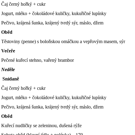
Čaj černý hořký + cukr
Jogurt, mléko + čokoládové kuličky, kukuřičné lupínky
Pečivo, krájená šunka, krájený tvrdý sýr, máslo, džem
Oběd
Těstoviny (penne) s boloňskou omáčkou a vepřovým masem, sýr
Večeře
Pečené kuřecí stehno, vařený brambor
Neděle
Snídaně
Čaj černý hořký + cukr
Jogurt, mléko + čokoládové kuličky, kukuřičné lupínky
Pečivo, krájená šunka, krájený tvrdý sýr, máslo, džem
Oběd
Kuřecí nudličky se zeleninou, dušená rýže
Sobota oběd (hlavní jídlo + polévka) – 170,-