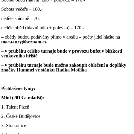
Sobota večeře – 160,-
neděle snídaně – 70,-
neděle oběd (hlavní jídlo + polévka) – 170,-
– obědy budou podávány přímo v areálu – počty jídel hlašte na
maca.tury@seznam.cz
–
v průběhu celého turnaje bude v provozu bufet v blízkosti
venkovního hřiště
–
v průběhu turnaje bude možno zakoupit oblečení a doplňky
značky Hummel ve stánku Radka Motlíka
Přihlášené týmy:
Mini (2013 a mladší):
1. Talent Plzeň
2. České Budějovice
3. Strakonice