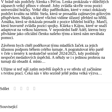
V bráně nás podržely Alenka s Péťou. Lenka prokázala v důležitých
zápasech velký přínos v obraně. Johy zvládla skvěle svou pozici
univerzální hráčky. Velké díky patříholkám, které v rotaci dokázaly
podržet kvalitu na hřišti: Stela, která se prosadila zajímavým gólovým
příspěvkem. Majda, u které všichni vidíme úžasný přehled na hřišti.
Amálka, která se dokázala prosadit z pozice křídelní hráčky. Mančí,
která bravurně zvládla pozici spojky. Klárka s Kájou, které se snaží
adaptovat na velkou házenou. V neposlední řadě Adél, kterou brzy
přivítáme jako oficiální členku našeho týmu a která nám neváhala
pomoci.
Závěrem bych chtěl poděkovat týmu mladších žaček za jejich
úžasnou podporu během celého turnaje. A pogratulovat této partě
v čele s trenéry k neskutečné sezóně 2024/2025, kdy posbíraly
nespočet medailových úspěchů. A někdy se i s jedinou prohrou na
turnaji dá obsadit 4. místo…
Užijme si teď náš zatím největší úspěch a ve středu už začínáme
s tvrdou prací. Čeká nás v této sezóně ještě jedna velká výzva…
Sdílet
Související