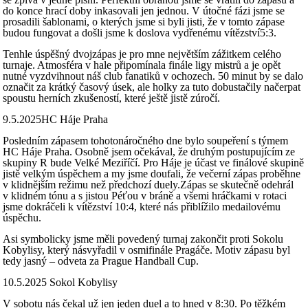
do konce hrací doby inkasovali jen jednou. V útočné fázi jsme se
prosadili šablonami, o kterých jsme si byli jisti, že v tomto zápase
budou fungovat a došli jsme k doslova vydřenému vítězství5:3.
Tenhle úspěšný dvojzápas je pro mne největším zážitkem celého
turnaje. Atmosféra v hale připomínala finále ligy mistrů a je opět
nutné vyzdvihnout náš club fanatiků v ochozech. 50 minut by se dalo
označit za krátký časový úsek, ale holky za tuto dobustačily načerpat
spoustu herních zkušeností, které ještě jistě zúročí.
9.5.2025HC Háje Praha
Posledním zápasem tohotonáročného dne bylo soupeření s týmem
HC Háje Praha. Osobně jsem očekával, že druhým postupujícím ze
skupiny R bude Velké Meziříčí. Pro Háje je účast ve finálové skupině
jistě velkým úspěchem a my jsme doufali, že večerní zápas proběhne
v klidnějším režimu než předchozí duely.Zápas se skutečně odehrál
v klidném tónu a s jistou Péťou v bráně a všemi hráčkami v rotaci
jsme dokráčeli k vítězství 10:4, které nás přiblížilo medailovému
úspěchu.
Asi symbolicky jsme měli povedený turnaj zakončit proti Sokolu
Kobylisy, který násvyřadil v osmifinále Pragáče. Motiv zápasu byl
tedy jasný – odveta za Prague Handball Cup.
10.5.2025 Sokol Kobylisy
V sobotu nás čekal už jen jeden duel a to hned v 8:30. Po těžkém