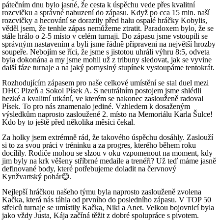
pátečním dnu bylo jasné, že cesta k úspěchu vede přes kvalitní
rozcvičku a správné nabuzení do zápasu. Když po cca 15 min. naší
rozcvičky a hecování se dorazily před halu ospalé hráčky Kobylis,
věděl jsem, že tenhle zápas nemůžeme ztratit. Paradoxem bylo, že se
stále hrálo o 2-5 místo v celém turnaji. Do zápasu jsme vstoupili se
správným nastavením a byli jsme řádně připraveni na největší hrozby
soupeře. Nebojím se říci, že jsme s jistotou uhráli výhru 8:5, odveta
byla dokonána a my jsme mohli už z tribuny sledovat, jak se vyvine
další fáze turnaje a na jaký pomyslný stupínek vystoupáme tentokrát.
Rozhodujícím zápasem pro naše celkové umístění se stal duel mezi
DHC Plzeň a Sokol Písek A. S neutrálním postojem jsme shlédli
hezké a kvalitní utkání, ve kterém se nakonec zaslouženě radoval
Písek. To pro nás znamenalo jediné. Vzhledem k dosaženým
výsledkům naprosto zasloužené 2. místo na Memoriálu Karla Šulce!
Kdo by to ještě před několika měsíci čekal.
Za holky jsem extrémně rád, že takového úspěchu dosáhly. Zaslouží
si to za svou práci v tréninku a za progres, kterého během roku
docílily. Rodiče mohou se slzou v oku vzpomenout na moment, kdy
jim byly na krk věšeny stříbrné medaile a trenéři? Už teď máme jasně
definované body, které potřebujeme doladit na červnový
Kynžvartský pohár😊.
Nejlepší hráčkou našeho týmu byla naprosto zaslouženě zvolena
Kačka, která nás táhla od prvního do posledního zápasu. V TOP 50
střelců turnaje se umístily Kačka, Niki a Anet. Velkou bojovnicí byla
jako vždy Justa, Kája začíná těžit z dobré spolupráce s pivotem.