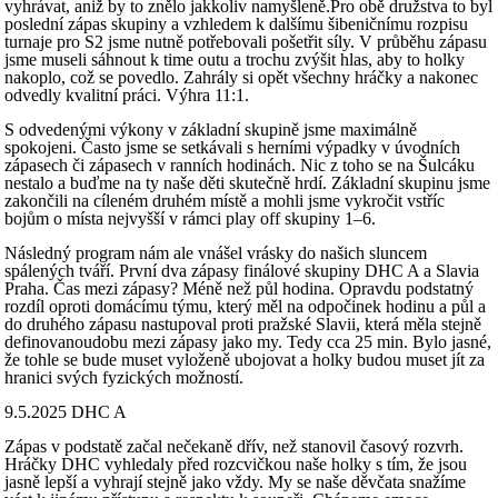
vyhrávat, aniž by to znělo jakkoliv namyšleně.Pro obě družstva to byl
poslední zápas skupiny a vzhledem k dalšímu šibeničnímu rozpisu
turnaje pro S2 jsme nutně potřebovali pošetřit síly. V průběhu zápasu
jsme museli sáhnout k time outu a trochu zvýšit hlas, aby to holky
nakoplo, což se povedlo. Zahrály si opět všechny hráčky a nakonec
odvedly kvalitní práci. Výhra 11:1.
S odvedenými výkony v základní skupině jsme maximálně
spokojeni. Často jsme se setkávali s herními výpadky v úvodních
zápasech či zápasech v ranních hodinách. Nic z toho se na Šulcáku
nestalo a buďme na ty naše děti skutečně hrdí. Základní skupinu jsme
zakončili na cíleném druhém místě a mohli jsme vykročit vstříc
bojům o místa nejvyšší v rámci play off skupiny 1–6.
Následný program nám ale vnášel vrásky do našich sluncem
spálených tváří. První dva zápasy finálové skupiny DHC A a Slavia
Praha. Čas mezi zápasy? Méně než půl hodina. Opravdu podstatný
rozdíl oproti domácímu týmu, který měl na odpočinek hodinu a půl a
do druhého zápasu nastupoval proti pražské Slavii, která měla stejně
definovanoudobu mezi zápasy jako my. Tedy cca 25 min. Bylo jasné,
že tohle se bude muset vyloženě ubojovat a holky budou muset jít za
hranici svých fyzických možností.
9.5.2025 DHC A
Zápas v podstatě začal nečekaně dřív, než stanovil časový rozvrh.
Hráčky DHC vyhledaly před rozcvičkou naše holky s tím, že jsou
jasně lepší a vyhrají stejně jako vždy. My se naše děvčata snažíme