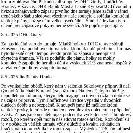
krom zmiňovaného Pískudostali soupeře: DHC žirafy, Jindřichův
Hradec, Vršovice, DHK Baník Most a Lázně Kynžvart.Od úvodního
hvizdu zahajovacího zápasu prvního dne turnaje jsme začali v rámci
trenérského štábu sledovat všechny naše soupeře a spřádat konkrétní
taktické plány, což se nám velice osvědčilo a ŠindeLádovkám tyto
cílené předzápasové pokyny herně svědčí. Ale pojďme postupně.
8.5.2025 DHC žirafy
Za nás ideální start do turnaje. Mladší holky z DHC teprve sbírají
zkušenosti na podobných turnajích a klobouk dolů před nimi. Pro nás
bylodůležité chytit tempo úvodu prvního zápasu a nedopustit
zbytečná dramata. Vše se podařilo dle plánu, holky se mohly
kompletně zapojit do herního dění a výsledek 21:3 znamenal úspěšný
a relativně poklidný vstup do turnaje.
8.5.2025 Jindřichův Hradec
Po vynikajícím obědě, který nám v salonku Sokolovny připravili naši
týmoví šéfkuchaři Kurcovi (za což moc děkujeme!), bylo důležité
nepodlehnout útlumu, kterým tělo reaguje na trávení řízku a dobře se
na zápas připravit. Tým Jindřichova Hradce vypadal v úvodních
duelech dobře a nebezpečně. K soupeři jsme již mělikonkrétní
taktické prvky, které zde nebudeme ventilovat s ohledem na případné
zvědy. Zápas jsme nechtěli nijak podcenit a vyčkali na větší brankový
rozdíl, po kterém opět mohla následovat rotace hráček. Rozložení sil
je v počátcích větších turnajů vždy důležité a kvalita střídajících
hráček nám to umožnila i v tomto zápase. Výsledek 17:6 nám přinesl