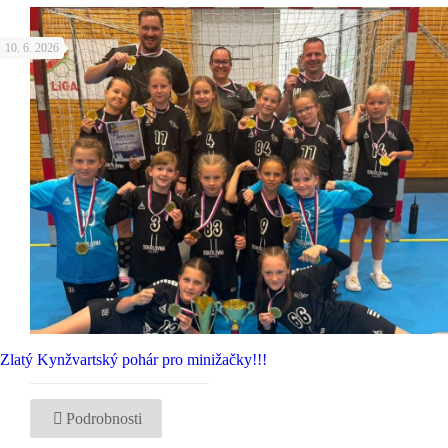
10. 6. 2026
Zlatý Kynžvartský pohár pro minižačky!!!
Podrobnosti