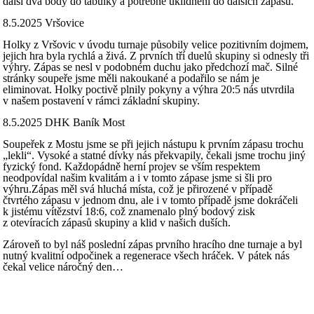
další dva body do tabulky a potřebné uklidnění do dalších zápasů.
8.5.2025 Vršovice
Holky z Vršovic v úvodu turnaje působily velice pozitivním dojmem,
jejich hra byla rychlá a živá. Z prvních tří duelů skupiny si odnesly tři
výhry. Zápas se nesl v podobném duchu jako předchozí mač. Silné
stránky soupeře jsme měli nakoukané a podařilo se nám je
eliminovat. Holky poctivě plnily pokyny a výhra 20:5 nás utvrdila
v našem postavení v rámci základní skupiny.
8.5.2025 DHK Baník Most
Soupeřek z Mostu jsme se při jejich nástupu k prvním zápasu trochu
„lekli“. Vysoké a statné dívky nás překvapily, čekali jsme trochu jiný
fyzický fond. Každopádně herní projev se vším respektem
neodpovídal našim kvalitám a i v tomto zápase jsme si šli pro
výhru.Zápas měl svá hluchá místa, což je přirozené v případě
čtvrtého zápasu v jednom dnu, ale i v tomto případě jsme dokráčeli
k jistému vítězství 18:6, což znamenalo plný bodový zisk
z otevíracích zápasů skupiny a klid v našich duších.
Zároveň to byl náš poslední zápas prvního hracího dne turnaje a byl
nutný kvalitní odpočinek a regenerace všech hráček. V pátek nás
čekal velice náročný den…