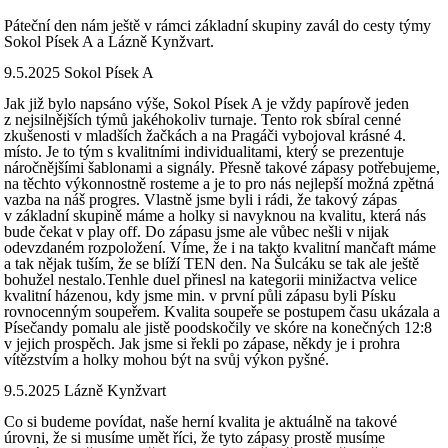
Páteční den nám ještě v rámci základní skupiny zavál do cesty týmy
Sokol Písek A a Lázně Kynžvart.
9.5.2025 Sokol Písek A
Jak již bylo napsáno výše, Sokol Písek A je vždy papírově jeden
z nejsilnějších týmů jakéhokoliv turnaje. Tento rok sbíral cenné
zkušenosti v mladších žačkách a na Pragáči vybojoval krásné 4.
místo. Je to tým s kvalitními individualitami, který se prezentuje
náročnějšími šablonami a signály. Přesně takové zápasy potřebujeme,
na těchto výkonnostně rosteme a je to pro nás nejlepší možná zpětná
vazba na náš progres. Vlastně jsme byli i rádi, že takový zápas
v základní skupině máme a holky si navyknou na kvalitu, která nás
bude čekat v play off. Do zápasu jsme ale vůbec nešli v nijak
odevzdaném rozpoložení. Víme, že i na takto kvalitní mančaft máme
a tak nějak tuším, že se blíží TEN den. Na Šulcáku se tak ale ještě
bohužel nestalo.Tenhle duel přinesl na kategorii minižactva velice
kvalitní házenou, kdy jsme min. v první půli zápasu byli Písku
rovnocenným soupeřem. Kvalita soupeře se postupem času ukázala a
Písečandy pomalu ale jistě poodskočily ve skóre na konečných 12:8
v jejich prospěch. Jak jsme si řekli po zápase, někdy je i prohra
vítězstvím a holky mohou být na svůj výkon pyšné.
9.5.2025 Lázně Kynžvart
Co si budeme povídat, naše herní kvalita je aktuálně na takové
úrovni, že si musíme umět říci, že tyto zápasy prostě musíme