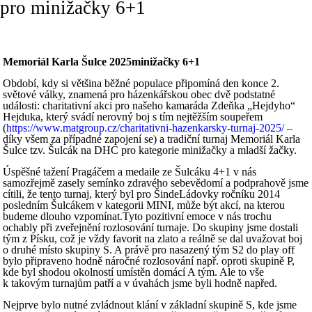
pro minižačky 6+1
Memoriál Karla Šulce 2025minižačky 6+1
Období, kdy si většina běžné populace připomíná den konce 2.
světové války, znamená pro házenkářskou obec dvě podstatné
události: charitativní akci pro našeho kamaráda Zdeňka „Hejdyho“
Hejduka, který svádí nerovný boj s tím nejtěžším soupeřem
(
https://www.matgroup.cz/charitativni-hazenkarsky-turnaj-2025/
–
díky všem za případné zapojení se) a tradiční turnaj Memoriál Karla
Šulce tzv. Šulcák na DHC pro kategorie minižačky a mladší žačky.
Úspěšné tažení Pragáčem a medaile ze Šulcáku 4+1 v nás
samozřejmě zasely semínko zdravého sebevědomí a podprahově jsme
cítili, že tento turnaj, který byl pro ŠindeLádovky ročníku 2014
posledním Šulcákem v kategorii MINI, může být akcí, na kterou
budeme dlouho vzpomínat.Tyto pozitivní emoce v nás trochu
ochably při zveřejnění rozlosování turnaje. Do skupiny jsme dostali
tým z Písku, což je vždy favorit na zlato a reálně se dal uvažovat boj
o druhé místo skupiny S. A právě pro nasazený tým S2 do play off
bylo připraveno hodně náročné rozlosování např. oproti skupině P,
kde byl shodou okolností umístěn domácí A tým. Ale to vše
k takovým turnajům patří a v úvahách jsme byli hodně napřed.
Nejprve bylo nutné zvládnout klání v základní skupině S, kde jsme