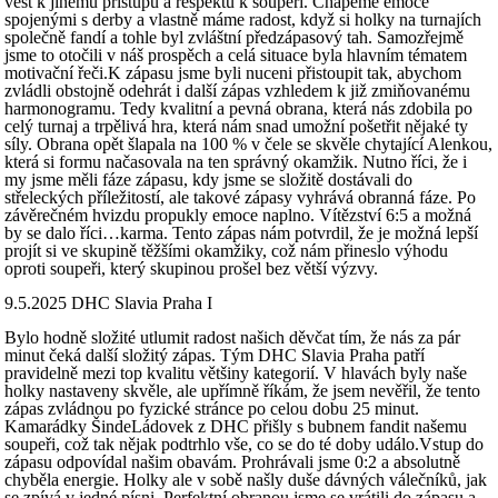
vést k jinému přístupu a respektu k soupeři. Chápeme emoce
spojenými s derby a vlastně máme radost, když si holky na turnajích
společně fandí a tohle byl zvláštní předzápasový tah. Samozřejmě
jsme to otočili v náš prospěch a celá situace byla hlavním tématem
motivační řeči.K zápasu jsme byli nuceni přistoupit tak, abychom
zvládli obstojně odehrát i další zápas vzhledem k již zmiňovanému
harmonogramu. Tedy kvalitní a pevná obrana, která nás zdobila po
celý turnaj a trpělivá hra, která nám snad umožní pošetřit nějaké ty
síly. Obrana opět šlapala na 100 % v čele se skvěle chytající Alenkou,
která si formu načasovala na ten správný okamžik. Nutno říci, že i
my jsme měli fáze zápasu, kdy jsme se složitě dostávali do
střeleckých příležitostí, ale takové zápasy vyhrává obranná fáze. Po
závěrečném hvizdu propukly emoce naplno. Vítězství 6:5 a možná
by se dalo říci…karma. Tento zápas nám potvrdil, že je možná lepší
projít si ve skupině těžšími okamžiky, což nám přineslo výhodu
oproti soupeři, který skupinou prošel bez větší výzvy.
9.5.2025 DHC Slavia Praha I
Bylo hodně složité utlumit radost našich děvčat tím, že nás za pár
minut čeká další složitý zápas. Tým DHC Slavia Praha patří
pravidelně mezi top kvalitu většiny kategorií. V hlavách byly naše
holky nastaveny skvěle, ale upřímně říkám, že jsem nevěřil, že tento
zápas zvládnou po fyzické stránce po celou dobu 25 minut.
Kamarádky ŠindeLádovek z DHC přišly s bubnem fandit našemu
soupeři, což tak nějak podtrhlo vše, co se do té doby událo.Vstup do
zápasu odpovídal našim obavám. Prohrávali jsme 0:2 a absolutně
chyběla energie. Holky ale v sobě našly duše dávných válečníků, jak
se zpívá v jedné písni. Perfektní obranou jsme se vrátili do zápasu a