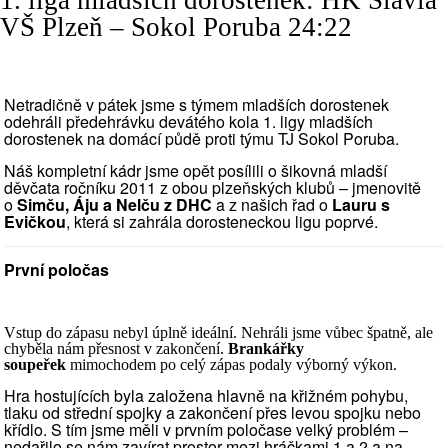
1. liga mladších dorostenek: HK Slavia
VŠ Plzeň – Sokol Poruba 24:22
Netradičně v pátek jsme s týmem mladších dorostenek
odehráli předehrávku devátého kola 1. ligy mladších
dorostenek na domácí půdě proti týmu TJ Sokol Poruba.
Náš kompletní kádr jsme opět posílili o šikovná mladší
děvčata ročníku 2011 z obou plzeňských klubů – jmenovitě
o
Simču, Áju a Nelču z DHC
a z našich řad o
Lauru s
Evičkou
, která si zahrála dorosteneckou ligu poprvé.
První poločas
Vstup do zápasu nebyl úplně ideální. Nehráli jsme vůbec špatně, ale
chyběla nám přesnost v zakončení.
Brankářky
soupeřek
mimochodem po celý zápas podaly výborný výkon.
Hra hostujících byla založena hlavně na křižném pohybu,
tlaku od střední spojky a zakončení přes levou spojku nebo
křídlo. S tím jsme měli v prvním poločase velký problém –
nedařilo se nám zavírat prostor mezi hráčkami 1 a 2 a na