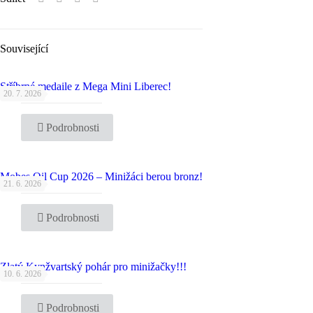
Související
Stříbrné medaile z Mega Mini Liberec!
20. 7. 2026
Podrobnosti
Mobes Oil Cup 2026 – Minižáci berou bronz!
21. 6. 2026
Podrobnosti
Zlatý Kynžvartský pohár pro minižačky!!!
10. 6. 2026
Podrobnosti