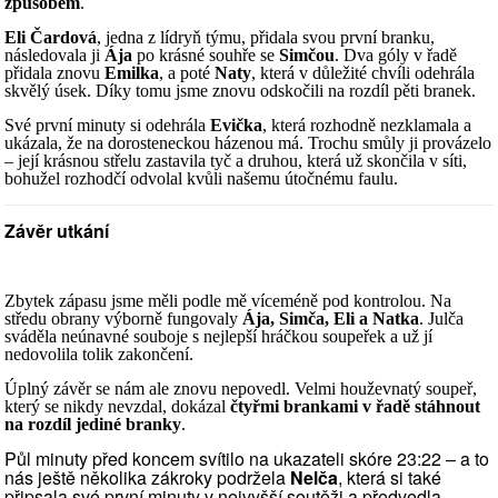
způsobem
.
Eli Čardová
, jedna z lídryň týmu, přidala svou první branku,
následovala ji
Ája
po krásné souhře se
Simčou
. Dva góly v řadě
přidala znovu
Emilka
, a poté
Naty
, která v důležité chvíli odehrála
skvělý úsek. Díky tomu jsme znovu odskočili na rozdíl pěti branek.
Své první minuty si odehrála
Evička
, která rozhodně nezklamala a
ukázala, že na dorosteneckou házenou má. Trochu smůly ji provázelo
– její krásnou střelu zastavila tyč a druhou, která už skončila v síti,
bohužel rozhodčí odvolal kvůli našemu útočnému faulu.
Závěr utkání
Zbytek zápasu jsme měli podle mě víceméně pod kontrolou. Na
středu obrany výborně fungovaly
Ája, Simča, Eli a Natka
. Julča
sváděla neúnavné souboje s nejlepší hráčkou soupeřek a už jí
nedovolila tolik zakončení.
Úplný závěr se nám ale znovu nepovedl. Velmi houževnatý soupeř,
který se nikdy nevzdal, dokázal
čtyřmi brankami v řadě stáhnout
na rozdíl jediné branky
.
Půl minuty před koncem svítilo na ukazateli skóre 23:22 – a to
nás ještě několika zákroky podržela
Nelča
, která si také
připsala své první minuty v nejvyšší soutěži a předvedla