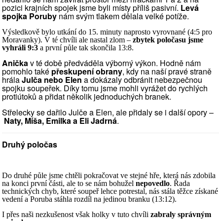
pozici krajních spojek jsme byli místy příliš pasivní.
Levá
spojka Poruby
nám svým tlakem dělala velké potíže.
Výsledkově bylo utkání do 15. minuty naprosto vyrovnané (4:5 pro
Moravanky). V té chvíli ale nastal zlom –
zbytek poločasu jsme
vyhráli 9:3
a první půle tak skončila 13:8.
Anička
v té době předváděla výborný výkon. Hodně nám
pomohlo také
přeskupení obrany
, kdy na naší pravé straně
hrála
Julča nebo Elen
a dokázaly odbránit nebezpečnou
spojku soupeřek. Díky tomu jsme mohli vyrážet do rychlých
protiútoků a přidat několik jednoduchých branek.
Střelecky se dařilo Julče a Elen, ale přidaly se i další opory –
Naty, Míša, Emilka a Eli Jadrná
.
Druhý poločas
Do druhé půle jsme chtěli pokračovat ve stejné hře, která nás zdobila
na konci první části, ale to se nám bohužel
nepovedlo
. Řada
technických chyb, které soupeř lehce potrestal, nás stála těžce získané
vedení a Poruba stáhla rozdíl na jedinou branku (13:12).
I přes naši nezkušenost však holky v tuto chvíli
zabraly správným