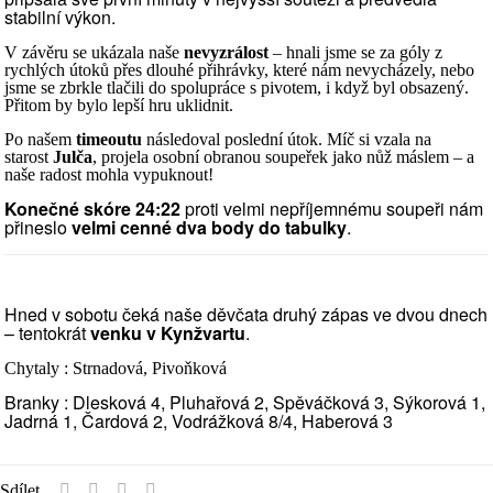
stabilní výkon.
V závěru se ukázala naše
nevyzrálost
– hnali jsme se za góly z
rychlých útoků přes dlouhé přihrávky, které nám nevycházely, nebo
jsme se zbrkle tlačili do spolupráce s pivotem, i když byl obsazený.
Přitom by bylo lepší hru uklidnit.
Po našem
timeoutu
následoval poslední útok. Míč si vzala na
starost
Julča
, projela osobní obranou soupeřek jako nůž máslem – a
naše radost mohla vypuknout!
Konečné skóre 24:22
proti velmi nepříjemnému soupeři nám
přineslo
velmi cenné dva body do tabulky
.
Hned v sobotu čeká naše děvčata druhý zápas ve dvou dnech
– tentokrát
venku v Kynžvartu
.
Chytaly : Strnadová, Pivoňková
Branky : Dlesková 4, Pluhařová 2, Spěváčková 3, Sýkorová 1,
Jadrná 1, Čardová 2, Vodrážková 8/4, Haberová 3
Sdílet