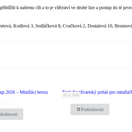
řiblížili k našemu cíli a to je vítězství ve druhé lize a postup do té prvn
rtová, Kodlová 3, Sedláčková 8, Cvačková 2, Dostalová 10, Beranová
up 2026 – Minižáci berou
Zlatý Kynžvartský pohár pro minižač
10. 6. 2026
Podrobnosti
drobnosti