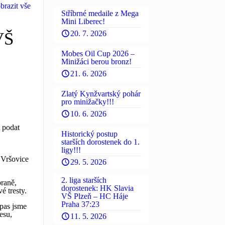
brazit vše
Stříbrné medaile z Mega
Mini Liberec!
VŠ
20. 7. 2026
Mobes Oil Cup 2026 –
Minižáci berou bronz!
21. 6. 2026
Zlatý Kynžvartský pohár
pro minižačky!!!
10. 6. 2026
t podat
Historický postup
starších dorostenek do 1.
ligy!!!
 Vršovice
29. 5. 2026
2. liga starších
braně,
dorostenek: HK Slavia
é tresty.
VŠ Plzeň – HC Háje
Praha 37:23
ápas jsme
esu,
11. 5. 2026