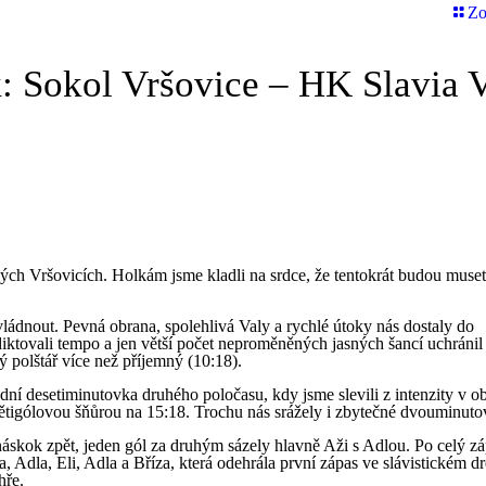
Zo
ek: Sokol Vršovice – HK Slavia 
kých Vršovicích. Holkám jsme kladli na srdce, že tentokrát budou muse
vládnout. Pevná obrana, spolehlivá Valy a rychlé útoky nás dostaly do
iktovali tempo a jen větší počet neproměněných jasných šancí uchránil
ý polštář více než příjemný (10:18).
 desetiminutovka druhého poločasu, kdy jsme slevili z intenzity v o
pětigólovou šňůrou na 15:18. Trochu nás srážely i zbytečné dvouminutov
ý náskok zpět, jeden gól za druhým sázely hlavně Aži s Adlou. Po celý z
, Adla, Eli, Adla a Bříza, která odehrála první zápas ve slávistickém dr
hře.