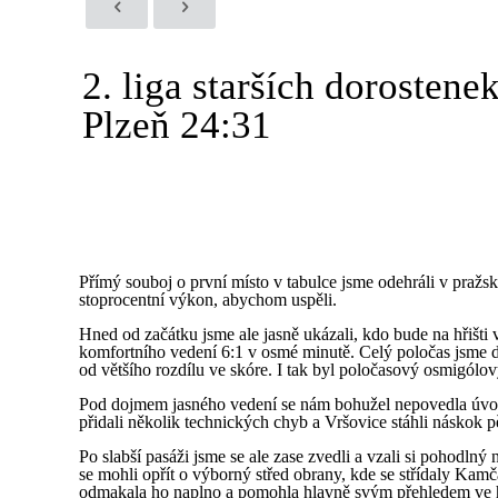
2. liga starších dorosten
Plzeň 24:31
Přímý souboj o první místo v tabulce jsme odehráli v pražs
stoprocentní výkon, abychom uspěli.
Hned od začátku jsme ale jasně ukázali, kdo bude na hřišti 
komfortního vedení 6:1 v osmé minutě. Celý poločas jsme d
od většího rozdílu ve skóre. I tak byl poločasový osmigólov
Pod dojmem jasného vedení se nám bohužel nepovedla úvodní
přidali několik technických chyb a Vršovice stáhli náskok 
Po slabší pasáži jsme se ale zase zvedli a vzali si pohodln
se mohli opřít o výborný střed obrany, kde se střídaly Kamča
odmakala ho naplno a pomohla hlavně svým přehledem ve 