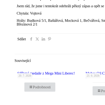
Jsem rád, že jsme i tentokrát odehráli pěkný zápas a opět se p
Chytala: Vojtová
Hrály: Budková 5/1, Baštářová, Mocková 1, Bečvářová, Sm
Březinová 2/1
Sdílet
Související
Stříbrné medaile z Mega Mini Liberec!
Mobes Oil C
20. 7. 2026
21. 6. 2026
bronz!
Podrobnosti
Po