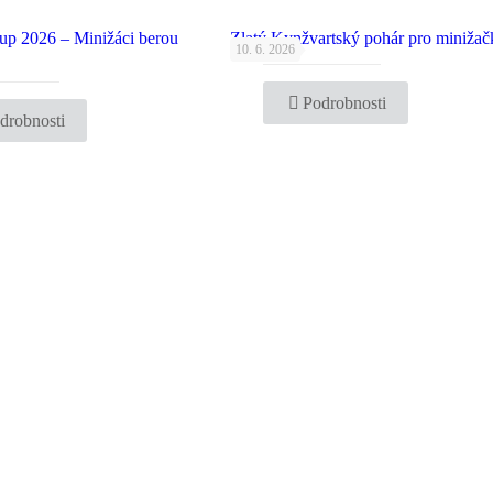
up 2026 – Minižáci berou
Zlatý Kynžvartský pohár pro minižač
10. 6. 2026
Podrobnosti
drobnosti