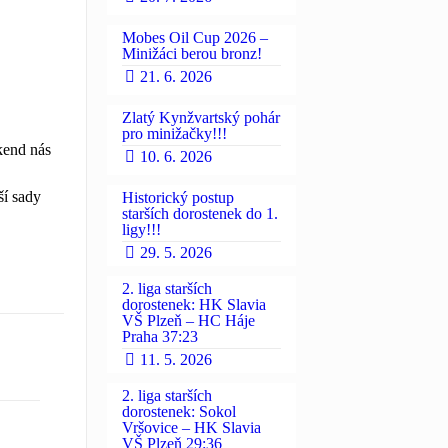
Mobes Oil Cup 2026 –
Minižáci berou bronz!
21. 6. 2026
Zlatý Kynžvartský pohár
pro minižačky!!!
kend nás
10. 6. 2026
ší sady
Historický postup
starších dorostenek do 1.
ligy!!!
29. 5. 2026
2. liga starších
dorostenek: HK Slavia
VŠ Plzeň – HC Háje
Praha 37:23
11. 5. 2026
2. liga starších
dorostenek: Sokol
Vršovice – HK Slavia
VŠ Plzeň 29:36