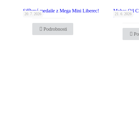
Stříbrné medaile z Mega Mini Liberec!
Mobes Oil C
20. 7. 2026
21. 6. 2026
bronz!
Podrobnosti
Po