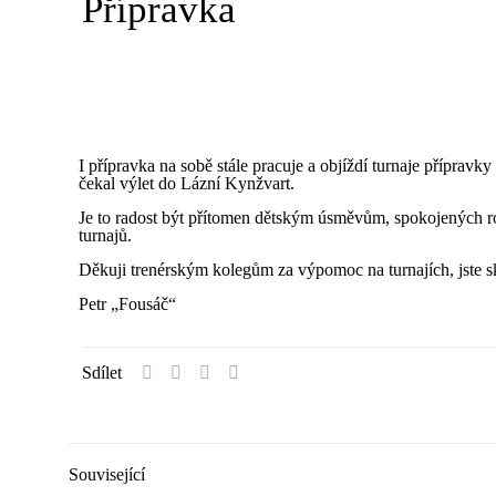
Přípravka
I přípravka na sobě stále pracuje a objíždí turnaje přípra
čekal výlet do Lázní Kynžvart.
Je to radost být přítomen dětským úsměvům, spokojených ro
turnajů.
Děkuji trenérským kolegům za výpomoc na turnajích, jste s
Petr „Fousáč“
Sdílet
Související