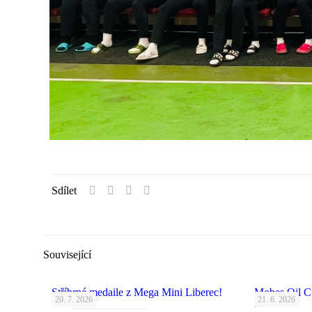
Sdílet
Související
Stříbrné medaile z Mega Mini Liberec!
Mobes Oil C
20. 7. 2026
21. 6. 2026
bronz!