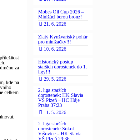
Mobes Oil Cup 2026 –
Minižáci berou bronz!
21. 6. 2026
Zlatý Kynžvartský pohár
pro minižačky!!!
10. 6. 2026
říležitost
Historický postup
ch.
starších dorostenek do 1.
 odměnu za
ligy!!!
29. 5. 2026
em, kde na
rvního
2. liga starších
sme celkem
dorostenek: HK Slavia
VŠ Plzeň – HC Háje
Praha 37:23
11. 5. 2026
minovat.
2. liga starších
dorostenek: Sokol
Vršovice – HK Slavia
VŠ Plzeň 29:36