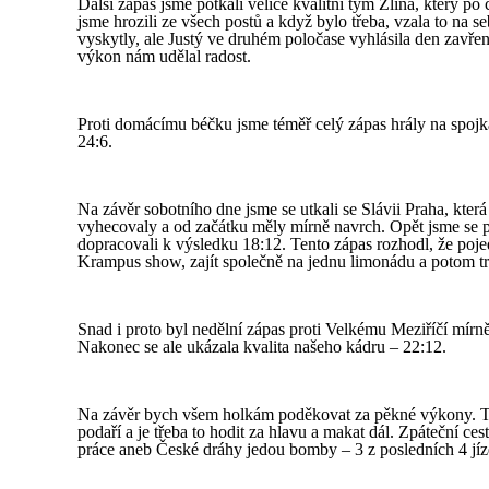
Další zápas jsme potkali velice kvalitní tým Zlína, který 
jsme hrozili ze všech postů a když bylo třeba, vzala to na 
vyskytly, ale Justý ve druhém poločase vyhlásila den zavř
výkon nám udělal radost.
Proti domácímu béčku jsme téměř celý zápas hrály na spojká
24:6.
Na závěr sobotního dne jsme se utkali se Slávii Praha, kte
vyhecovaly a od začátku měly mírně navrch. Opět jsme se p
dopracovali k výsledku 18:12. Tento zápas rozhodl, že poj
Krampus show, zajít společně na jednu limonádu a potom tr
Snad i proto byl nedělní zápas proti Velkému Meziříčí mír
Nakonec se ale ukázala kvalita našeho kádru – 22:12.
Na závěr bych všem holkám poděkovat za pěkné výkony. Tr
podaří a je třeba to hodit za hlavu a makat dál. Zpáteční ce
práce aneb České dráhy jedou bomby – 3 z posledních 4 jí