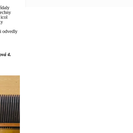
řídaly
šechny
icol
ky
z
si odvedly
ová 4.