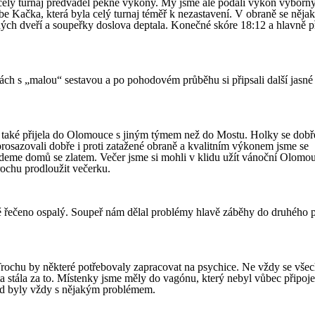
po celý turnaj předváděl pěkné výkony. My jsme ale podali výkon výbor
sebe Kačka, která byla celý turnaj téměř k nezastavení. V obraně se něj
ených dveří a soupeřky doslova deptala. Konečné skóre 18:12 a hlavně 
ch s „malou“ sestavou a po pohodovém průběhu si připsali další jasné 
rá také přijela do Olomouce s jiným týmem než do Mostu. Holky se dobř
rosazovali dobře i proti zatažené obraně a kvalitním výkonem jsme se
edeme domů se zlatem. Večer jsme si mohli v klidu užít vánoční Olomou
ochu prodloužit večerku.
ně řečeno ospalý. Soupeř nám dělal problémy hlavě záběhy do druhého p
ochu by některé potřebovaly zapracovat na psychice. Ne vždy se vše
sta stála za to. Místenky jsme měly do vagónu, který nebyl vůbec připoj
zd byly vždy s nějakým problémem.