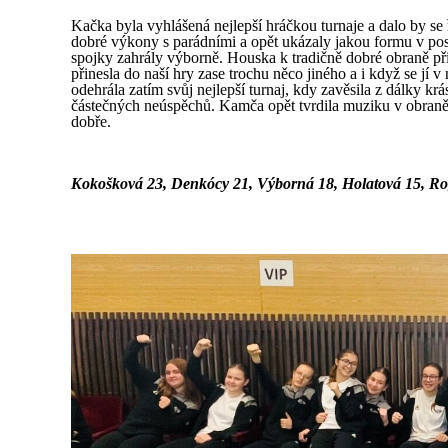
Kačka byla vyhlášená nejlepší hráčkou turnaje a dalo by se 
dobré výkony s parádními a opět ukázaly jakou formu v posl
spojky zahrály výborně. Houska k tradičně dobré obraně při
přinesla do naší hry zase trochu něco jiného a i když se jí 
odehrála zatím svůj nejlepší turnaj, kdy zavěsila z dálky krá
částečných neúspěchů. Kamča opět tvrdila muziku v obraně. 
dobře.
Kokošková 23, Denkócy 21, Výborná 18, Holatová 15, Rog