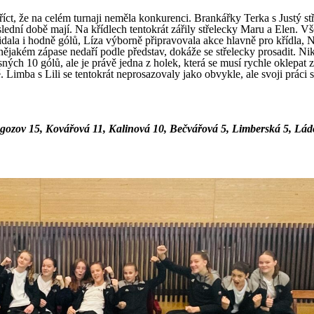
říct, že na celém turnaji neměla konkurenci. Brankářky Terka s Justý st
ední době mají. Na křídlech tentokrát zářily střelecky Maru a Elen. V
dala i hodně gólů, Líza výborně připravovala akce hlavně pro křídla, N
v nějakém zápase nedaří podle představ, dokáže se střelecky prosadit. Ni
sných 10 gólů, ale je právě jedna z holek, která se musí rychle oklepat 
Limba s Lili se tentokrát neprosazovaly jako obvykle, ale svoji práci 
ozov 15, Kovářová 11, Kalinová 10, Bečvářová 5, Limberská 5, Lád