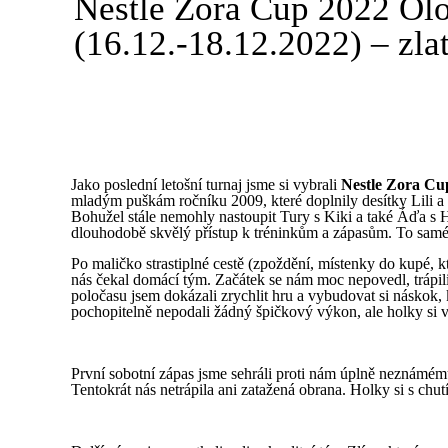
Nestle Zora Cup 2022 Olo
(16.12.-18.12.2022) – zl
Jako poslední letošní turnaj jsme si vybrali
Nestle Zora Cu
mladým puškám ročníku 2009, které doplnily desítky Lili 
Bohužel stále nemohly nastoupit Tury s Kiki a také Áďa s
dlouhodobě skvělý přístup k tréninkům a zápasům. To samé p
Po maličko strastiplné cestě (zpoždění, místenky do kupé, 
nás čekal domácí tým. Začátek se nám moc nepovedl, trápili
poločasu jsem dokázali zrychlit hru a vybudovat si náskok
pochopitelně nepodali žádný špičkový výkon, ale holky si ví
První sobotní zápas jsme sehráli proti nám úplně neznámém
Tentokrát nás netrápila ani zatažená obrana. Holky si s chutí