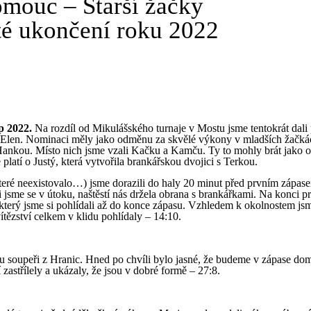
mouc – Starší žačky
até ukončení roku 2022
p 2022.
Na rozdíl od Mikulášského turnaje v Mostu jsme tentokrát dali p
a Elen. Nominaci měly jako odměnu za skvělé výkony v mladších žačká
 Hankou. Místo nich jsme vzali Kačku a Kamču. Ty to mohly brát jako
latí o Justý, která vytvořila brankářskou dvojici s Terkou.
které neexistovalo…) jsme dorazili do haly 20 minut před prvním zápas
 jsme se v útoku, naštěstí nás držela obrana s brankářkami. Na konci p
, který jsme si pohlídali až do konce zápasu. Vzhledem k okolnostem j
tězství celkem v klidu pohlídaly – 14:10.
u soupeři z Hranic. Hned po chvíli bylo jasné, že budeme v zápase do
 zastřílely a ukázaly, že jsou v dobré formě – 27:8.