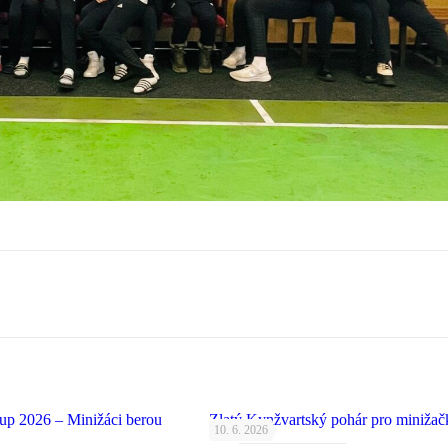
up 2026 – Minižáci berou
Zlatý Kynžvartský pohár pro minižač
10. 6. 2026