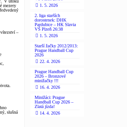
ný. V útoku
1. 5. 2026
aké mezery
předvedený
2. liga starších
dorostenek: DHK
Pardubice – HK Slavia
VŠ Plzeň 26:38
vítezství –
1. 5. 2026
Starší žačky 2012/2013:
Prague Handball Cup
e
2026
22. 4. 2026
c,
Prague Handball Cup
2026 – Bronzové
minižačky !!!
ivota.
16. 4. 2026
Minižáci: Prague
Handball Cup 2026 –
Zlatá jízda!
chno
ený, slušná
14. 4. 2026